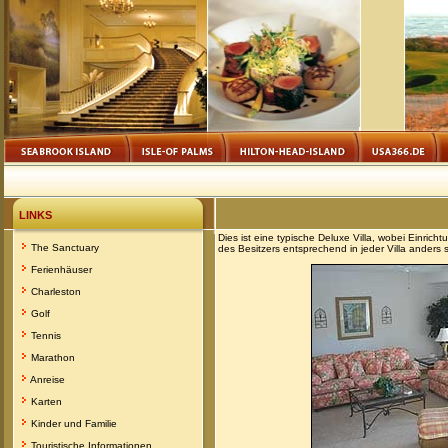
LINKS
Dies ist eine typische Deluxe Villa, wobei Einr
The Sanctuary
des Besitzers entsprechend in jeder Villa anders s
Ferienhäuser
Charleston
Golf
Tennis
Marathon
Anreise
Karten
Kinder und Familie
Touristische Informationen